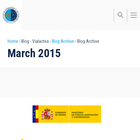
Skip
to
main
content
Breadcrumb
Home
Blog
Vialactea
Blog Archive
Blog Archive
March 2015