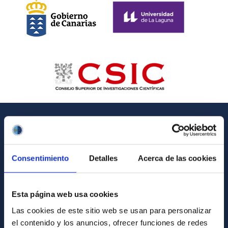
GENERAL INFORMATION
Contact
Consentimiento
Detalles
Acerca de las cookies
How to get to the IAC
List of personnel
Esta página web usa cookies
Library
Las cookies de este sitio web se usan para personalizar
el contenido y los anuncios, ofrecer funciones de redes
General register