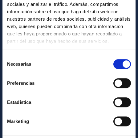
sociales y analizar el tráfico. Además, compartimos
información sobre el uso que haga del sitio web con
ABOUT THE IAC
nuestros partners de redes sociales, publicidad y análisis
Legislation
web, quienes pueden combinarla con otra información
que les haya proporcionado o que hayan recopilado a
Transparency
partir del uso que haya hecho de sus servicios.
Code of ethics and anti-fraud policy
Gender equality and diversity
Selección
Necesarias
de
Environment and Sustainability
consentimiento
Forever IAC
Preferencias
IAC Projects
External funding
Estadística
Severo Ochoa Programme
IAC Friends
Marketing
IAC PORTAL