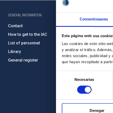
GENERAL INFORMATION
ABOUT THE IA
Consentimiento
Contact
Legislation
How to get to the IAC
Transpare
Esta página web usa cookie
List of personnel
Code of eth
Las cookies de este sitio we
y analizar el tráfico. Ademá
Library
Gender equa
redes sociales, publicidad y
General register
Environment
que hayan recopilado a parti
Forever IA
Selección
IAC Projec
Necesarias
de
External fu
consentimiento
Severo Oc
IAC Friend
Denegar