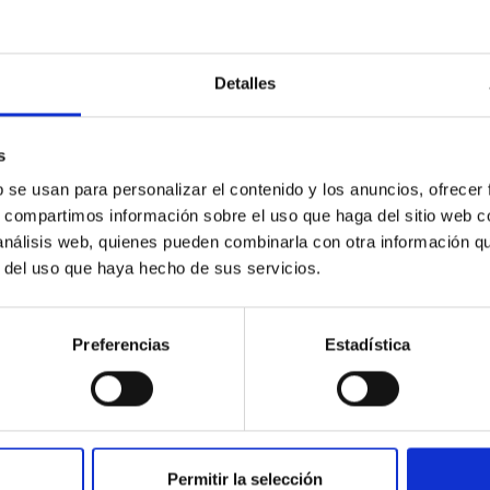
C
IAC PORTAL
Detalles
Sitemap
ncy
Privacy policy
s
ics and anti-fraud policy
Legal notice
b se usan para personalizar el contenido y los anuncios, ofrecer
s, compartimos información sobre el uso que haga del sitio web 
lity and diversity
Cookies policy
 análisis web, quienes pueden combinarla con otra información q
 and Sustainability
Accessibility
r del uso que haya hecho de sus servicios.
C
ts
Preferencias
Estadística
nding
hoa Programme
s
Permitir la selección