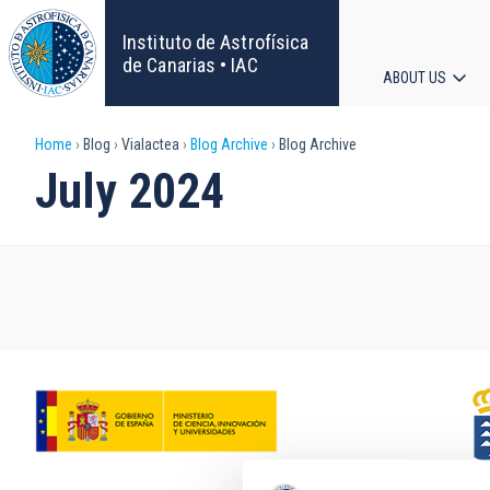
Skip
to
Instituto de Astrofísica
main
de Canarias • IAC
ABOUT US
content
Main
Breadcrumb
Home
Blog
Vialactea
Blog Archive
Blog Archive
navigat
July 2024