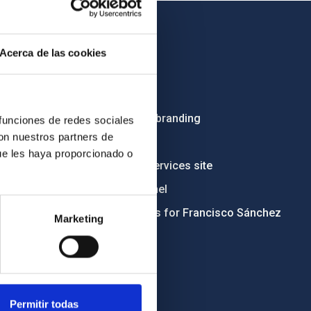
OTHER LINKS
Acerca de las cookies
Employment
Tenders
Institutional branding
 funciones de redes sociales
con nuestros partners de
RSS
ue les haya proporcionado o
Electronic services site
Ethics channel
Condolences for Francisco Sánchez
Marketing
Permitir todas