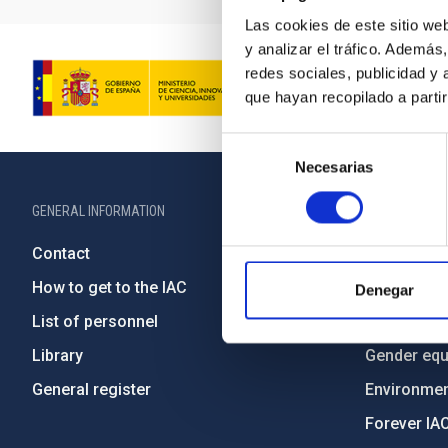
Las cookies de este sitio we
y analizar el tráfico. Ademá
redes sociales, publicidad y
que hayan recopilado a parti
Selección
Necesarias
de
consentimiento
GENERAL INFORMATION
ABOUT THE IA
Contact
Legislation
How to get to the IAC
Transpare
Denegar
List of personnel
Code of eth
Library
Gender equa
General register
Environment
Forever IA