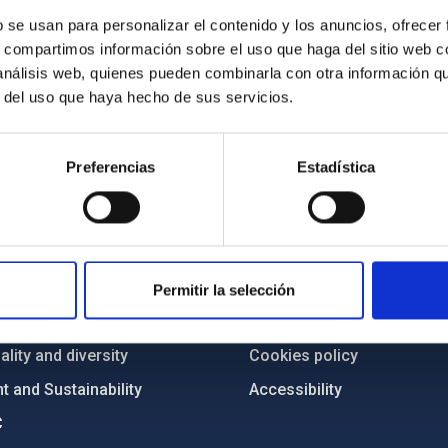
b se usan para personalizar el contenido y los anuncios, ofrecer
s, compartimos información sobre el uso que haga del sitio web 
 análisis web, quienes pueden combinarla con otra información q
r del uso que haya hecho de sus servicios.
Preferencias
Estadística
C
IAC PORTAL
Sitemap
ncy
Privacy policy
Permitir la selección
ics and anti-fraud policy
Legal notice
lity and diversity
Cookies policy
 and Sustainability
Accessibility
C