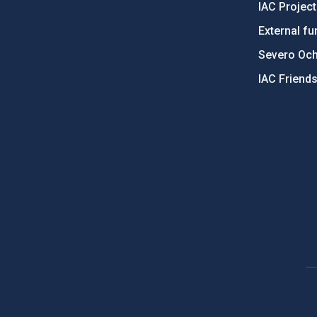
IAC Projec
External fu
Severo Oc
IAC Friend
PostFooter > Newsletter link