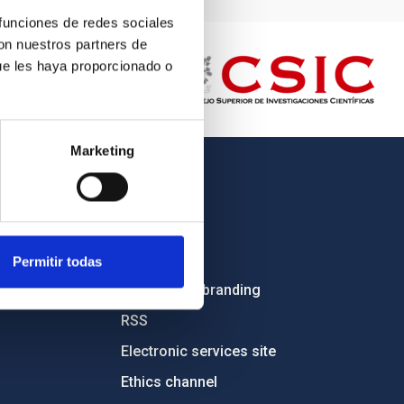
 funciones de redes sociales
con nuestros partners de
ue les haya proporcionado o
Marketing
OTHER LINKS
Employment
Tenders
Permitir todas
Institutional branding
RSS
Electronic services site
Ethics channel