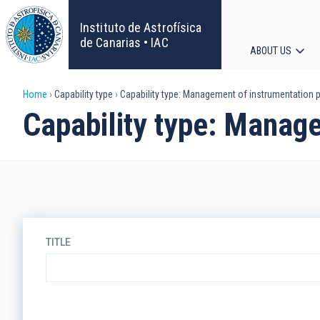
Skip
to
Instituto de Astrofísica
main
de Canarias • IAC
ABOUT US
content
Main
Breadcrumb
Home
Capability type
Capability type: Management of instrumentation p
navigat
Capability type: Manage
TITLE