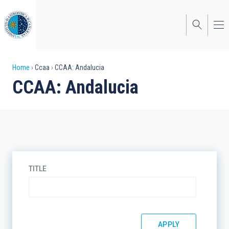
Skip
to
main
content
Breadcrumb
Home
Ccaa
CCAA: Andalucia
CCAA: Andalucia
TITLE