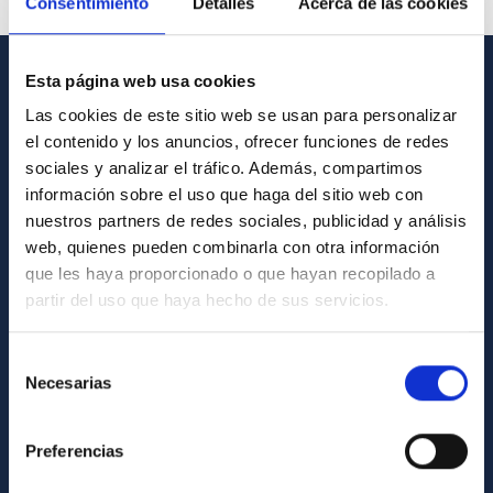
Consentimiento
Detalles
Acerca de las cookies
Esta página web usa cookies
GENERAL INFORMATION
Las cookies de este sitio web se usan para personalizar
el contenido y los anuncios, ofrecer funciones de redes
Contact
sociales y analizar el tráfico. Además, compartimos
How to get to the IAC
información sobre el uso que haga del sitio web con
List of personnel
nuestros partners de redes sociales, publicidad y análisis
web, quienes pueden combinarla con otra información
Library
que les haya proporcionado o que hayan recopilado a
General register
partir del uso que haya hecho de sus servicios.
ABOUT THE IAC
Selección
Necesarias
de
Legislation
consentimiento
Transparency
Preferencias
Code of ethics and anti-fraud policy