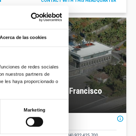
N
CONTACT WITH THIS HEADQUARTER
Acerca de las cookies
 funciones de redes sociales
con nuestros partners de
ue les haya proporcionado o
ophysics at La Palma Francisco
Marketing
Contact
Phone number
(34) 922 425 700