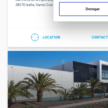
38570 Izaña, Santa Cruz de Tenerife
Fax
(34) 922
Denegar
Email
teide-
LOCATION
CONTACT