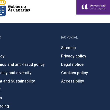
C
IAC PORTAL
Sitemap
ncy
Privacy policy
ics and anti-fraud policy
Legal notice
lity and diversity
Cookies policy
 and Sustainability
Accessibility
C
ts
nding