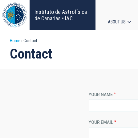
Skip
to
Instituto de Astrofísica
main
de Canarias • IAC
ABOUT US
content
Main
Breadcrumb
Home
Contact
navigat
Contact
YOUR NAME
YOUR EMAIL