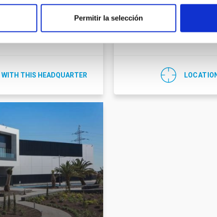
C/ Cuesta de San José, s/n
 329 117
Permitir la selección
E-38712 - Breña Baja - La P
ot@iac.es
España
 WITH THIS HEADQUARTER
LOCATIO