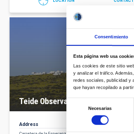
LOCATION
CONTACT
Consentimiento
Esta página web usa cookie
Las cookies de este sitio we
y analizar el tráfico. Ademá
redes sociales, publicidad y
que hayan recopilado a parti
Teide Observatory
Selección
Necesarias
de
consentimiento
Address
Contact
Phone numbe
Carretera de la Esperanza, s/n,