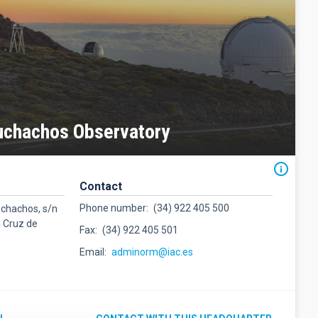
uchachos Observatory
Contact
Phone number
(34) 922 405 500
uchachos, s/n
a Cruz de
Fax
(34) 922 405 501
Email
adminorm@iac.es