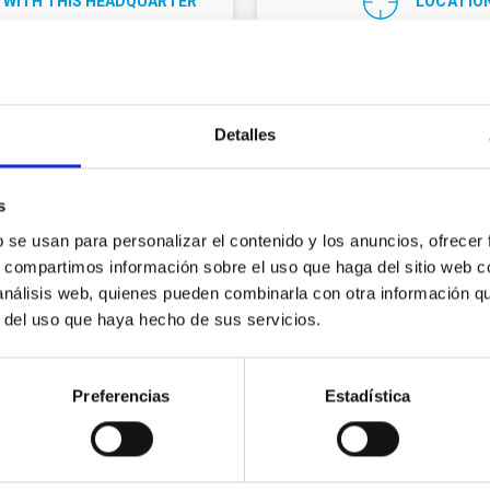
 WITH THIS HEADQUARTER
LOCATIO
Detalles
s
b se usan para personalizar el contenido y los anuncios, ofrecer
s, compartimos información sobre el uso que haga del sitio web 
 análisis web, quienes pueden combinarla con otra información q
Center for Astr
r del uso que haya hecho de sus servicios.
Sánchez
Preferencias
Estadística
Address
r
(34) 922 329 100
Apartado de Correos 50