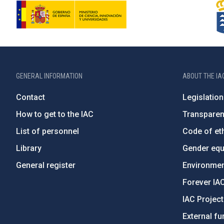
GENERAL INFORMATION
ABOUT THE IA
Contact
Legislation
How to get to the IAC
Transpare
List of personnel
Code of eth
Library
Gender equa
General register
Environment
Forever IA
IAC Projec
External fu