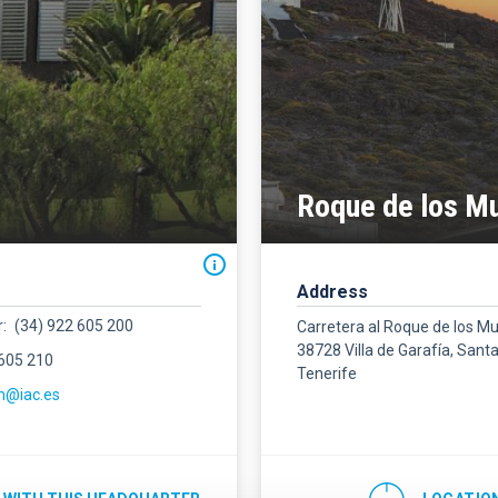
Roque de los M
Address
r
(34) 922 605 200
Carretera al Roque de los M
38728 Villa de Garafía, Sant
 605 210
Tenerife
m@iac.es