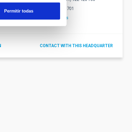
Fax
(34) 922 425 701
Permitir todas
alma
Email
calp@iac.es
N
CONTACT WITH THIS HEADQUARTER