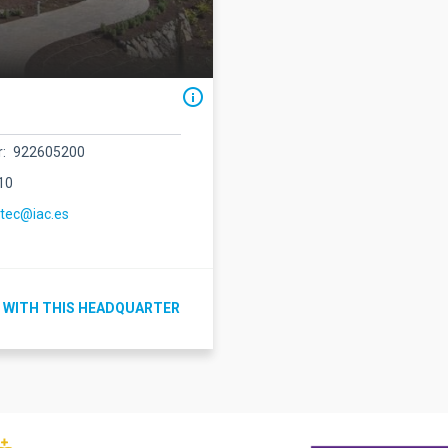
r
922605200
10
ctec@iac.es
 WITH THIS HEADQUARTER