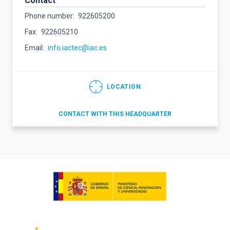
Contact
Phone number
922605200
Fax
922605210
Email
info.iactec@iac.es
LOCATION
CONTACT WITH THIS HEADQUARTER