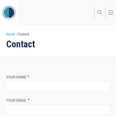
Skip
to
main
content
Breadcrumb
Home
Contact
Contact
YOUR NAME
YOUR EMAIL