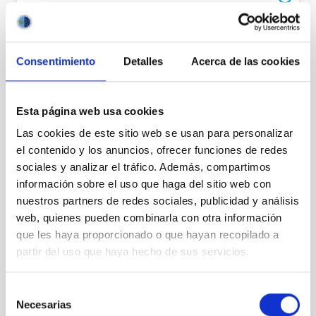
Address
Carretera de la Esperanza, s/n,
38570 Izaña, Santa Cruz de Tenerife
Consentimiento
Detalles
Acerca de las cookies
Contact
Phone number
(34) 922 329 100
Esta página web usa cookies
Fax
(34) 922 329 117
Las cookies de este sitio web se usan para personalizar
Email
teide-ot@iac.es
el contenido y los anuncios, ofrecer funciones de redes
sociales y analizar el tráfico. Además, compartimos
información sobre el uso que haga del sitio web con
LOCATION
nuestros partners de redes sociales, publicidad y análisis
web, quienes pueden combinarla con otra información
que les haya proporcionado o que hayan recopilado a
CONTACT WITH THIS HEADQUARTER
partir del uso que haya hecho de sus servicios.
Selección
Necesarias
de