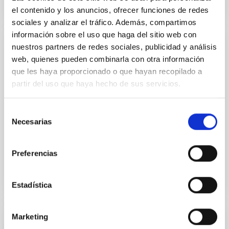
el contenido y los anuncios, ofrecer funciones de redes
sociales y analizar el tráfico. Además, compartimos
información sobre el uso que haga del sitio web con
nuestros partners de redes sociales, publicidad y análisis
JOB
web, quienes pueden combinarla con otra información
Convocatoria específica 2ª fase IACTEC
que les haya proporcionado o que hayan recopilado a
Relación de Candidaturas 2019 (PS-2019-
partir del uso que haya hecho de sus servicios.
033)
Selección
Resolución del Director del Instituto de Astrofísica de
Necesarias
de
Canarias (IAC), por la que se convoca proceso
selectivo para la contratación de diez Titulados/as...
consentimiento
Preferencias
Estadística
Marketing
JOB