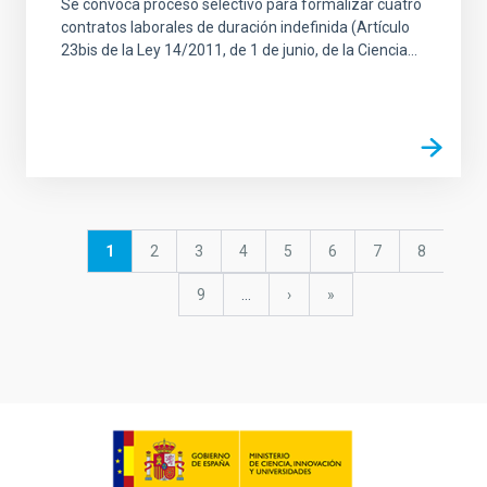
Se convoca proceso selectivo para formalizar cuatro
contratos laborales de duración indefinida (Artículo
23bis de la Ley 14/2011, de 1 de junio, de la Ciencia...
Pagination
Current
1
Page
2
Page
3
Page
4
Page
5
Page
6
Page
7
Page
8
page
Page
9
…
Next
›
last
»
page
page