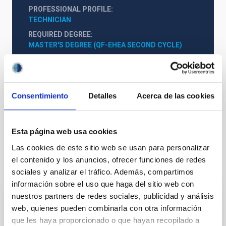
PROFESSIONAL PROFILE
TECHNICIAN
REQUIRED DEGREE
MASTER'S DEGREE (QF-EHEA SECOND CYCLE)
PROMOTION
NO
Consentimiento
Detalles
Acerca de las cookies
PS-2019-018 Bases de Convocatoria.pdf
Esta página web usa cookies
Las cookies de este sitio web se usan para personalizar
el contenido y los anuncios, ofrecer funciones de redes
It may interest you
sociales y analizar el tráfico. Además, compartimos
información sobre el uso que haga del sitio web con
nuestros partners de redes sociales, publicidad y análisis
INDEFINITE CONTRACT
web, quienes pueden combinarla con otra información
Dos contratos - Ingeniería Especialidad
que les haya proporcionado o que hayan recopilado a