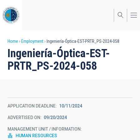
Skip
to
main
content
Breadcrumb
Home
Employment
Ingeniería-Óptica-EST-PRTR_PS-2024-058
Ingeniería-Óptica-EST-
PRTR_PS-2024-058
APPLICATION DEADLINE
10/11/2024
ADVERTISED ON
09/20/2024
MANAGEMENT UNIT / INFORMATION
HUMAN RESOURCES