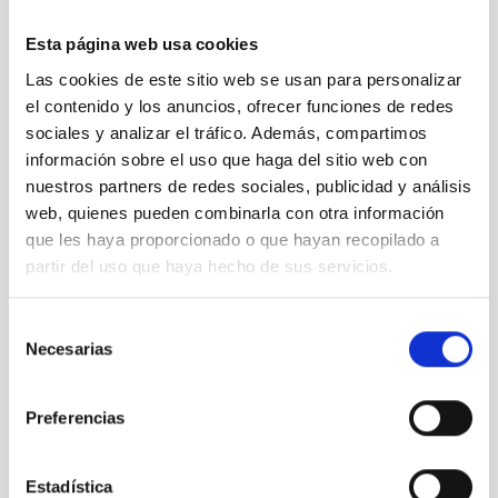
TECHNICIAN
Esta página web usa cookies
REQUIRED DEGREE
MASTER'S DEGREE (QF-EHEA SECOND CYCLE)
Las cookies de este sitio web se usan para personalizar
SPECIALTY
el contenido y los anuncios, ofrecer funciones de redes
ÓPTICA
sociales y analizar el tráfico. Además, compartimos
información sobre el uso que haga del sitio web con
PROMOTION
NO
nuestros partners de redes sociales, publicidad y análisis
web, quienes pueden combinarla con otra información
que les haya proporcionado o que hayan recopilado a
PS-2024-058 BASES CONVOCATORIA
partir del uso que haya hecho de sus servicios.
ANEXO III SOLICITUD
Selección
Necesarias
de
consentimiento
Preferencias
Estadística