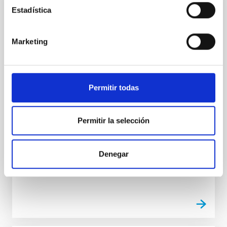
Estadística
INDEFINITE CONTRACT
Dos contratos - Ingeniería Especialidad
Mecánica- GTCAO.PS-2026-057
Marketing
Se convoca proceso selectivo para formalizar un
contrato laboral de duración indefinida (Artículo 23bis
de la Ley 14/2011, de 1 de junio, de la Ciencia, la
Permitir todas
Tecnología y la Innovación), fuera de convenio, por el
sistema general de acceso libre y que tendrá, entre
otras, las siguientes funciones: Dentro del equipo de
Permitir la selección
mecánica del proyecto sistema
Advertised on
07/17/2026
Denegar
Application deadline
08/07/2026
Open