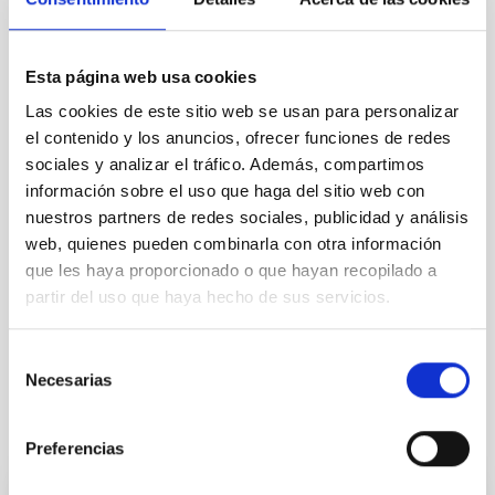
REQUIRED DEGREE
HIGHER NATIONAL DIPLOMA [UK] (QF-EHEA 
Esta página web usa cookies
SHORT CYCLE)
SPECIALTY
Las cookies de este sitio web se usan para personalizar
MECÁNICA
el contenido y los anuncios, ofrecer funciones de redes
sociales y analizar el tráfico. Además, compartimos
PROMOTION
NO
información sobre el uso que haga del sitio web con
nuestros partners de redes sociales, publicidad y análisis
web, quienes pueden combinarla con otra información
PS-2024-035 BASES CONVOCATORIA
que les haya proporcionado o que hayan recopilado a
partir del uso que haya hecho de sus servicios.
ANEXO III SOLICITUD
Selección
Necesarias
de
consentimiento
It may interest you
Preferencias