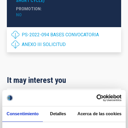
SHORT CYCLE)
PROMOTION
NO
PS-2022-094 BASES CONVOCATORIA
ANEXO III SOLICITUD
It may interest you
PERMANENT (OPEN TO PUBLIC)
Un contrato - Técnico/a de Taller -
Consentimiento
Detalles
Acerca de las cookies
Especialidad Mecánica- Fijo Laboral - PS-
2026-032