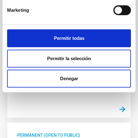
General Observatorios (ORM-La Palma) -
Fijo Laboral -PS-2026-031
Marketing
Se convoca proceso selectivo para el ingreso, como
personal laboral fijo, de un puesto de trabajo con la
categoría profesional de Técnico/a Mantenimiento
Permitir todas
General, acogido a Convenio y que tendrá, entre
otras, las siguientes funciones: • Ejecutar y supervisar
el mantenimiento general de las instalaciones. •
Permitir la selección
Responsabilizarse de los equipos
Advertised on
07/13/2026
Denegar
Application deadline
08/10/2026
Open
PERMANENT (OPEN TO PUBLIC)