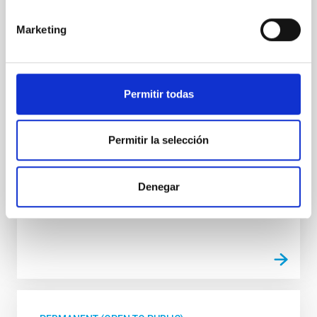
Especialidad Mecánica- Fijo Laboral - PS-
Marketing
2026-032
Se convoca proceso selectivo para el ingreso, como
personal laboral fijo, de un puesto de trabajo con la
categoría profesional de Técnico/a de Taller, acogido
Permitir todas
al Convenio y que tendrá, entre otras, las siguientes
funciones: Realización de trabajos de fabricación
mecánica, ajuste y montaje de piezas y conjuntos,
Permitir la selección
empleando máquinas herramienta
Advertised on
07/13/2026
Denegar
Application deadline
08/10/2026
Open