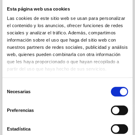
Mecánica- GTCAO.PS-2026-057
Esta página web usa cookies
Se convoca proceso selectivo para formalizar un
contrato laboral de duración indefinida (Artículo 23bis
Las cookies de este sitio web se usan para personalizar
de la Ley 14/2011, de 1 de junio, de la Ciencia, la
el contenido y los anuncios, ofrecer funciones de redes
Tecnología y la Innovación), fuera de convenio, por el
sociales y analizar el tráfico. Además, compartimos
sistema general de acceso libre y que tendrá, entre
información sobre el uso que haga del sitio web con
otras, las siguientes funciones: Dentro del equipo de
nuestros partners de redes sociales, publicidad y análisis
mecánica del proyecto sistema
web, quienes pueden combinarla con otra información
Advertised on
07/17/2026
que les haya proporcionado o que hayan recopilado a
Application deadline
08/07/2026
partir del uso que haya hecho de sus servicios.
Open
Selección
Necesarias
de
consentimiento
Preferencias
PERMANENT (OPEN TO PUBLIC)
Estadística
Un contrato - Técnico/a de Taller -