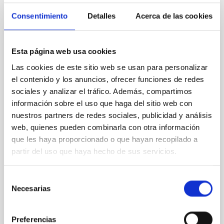
It may interest you
Consentimiento
Detalles
Acerca de las cookies
INDEFINITE CONTRACT
Esta página web usa cookies
Dos contratos - Ingeniería Especialidad
Las cookies de este sitio web se usan para personalizar
Mecánica- GTCAO.PS-2026-057
el contenido y los anuncios, ofrecer funciones de redes
sociales y analizar el tráfico. Además, compartimos
Se convoca proceso selectivo para formalizar un
contrato laboral de duración indefinida (Artículo 23bis
información sobre el uso que haga del sitio web con
de la Ley 14/2011, de 1 de junio, de la Ciencia, la
nuestros partners de redes sociales, publicidad y análisis
Tecnología y la Innovación), fuera de convenio, por el
web, quienes pueden combinarla con otra información
sistema general de acceso libre y que tendrá, entre
que les haya proporcionado o que hayan recopilado a
otras, las siguientes funciones: Dentro del equipo de
partir del uso que haya hecho de sus servicios.
mecánica del proyecto sistema
Advertised on
07/17/2026
Selección
Application deadline
08/07/2026
Necesarias
de
Open
consentimiento
Preferencias