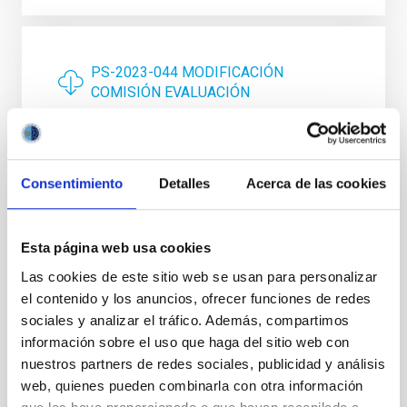
PS-2023-044 MODIFICACIÓN
COMISIÓN EVALUACIÓN
Published at
07/11/2023
Consentimiento
Detalles
Acerca de las cookies
Description
Esta página web usa cookies
La presente Resolución tiene por objeto convocar, en régimen
de publicidad, objetividad y concurrencia competitiva, una
Las cookies de este sitio web se usan para personalizar
ayuda para la formación de las personas que hayan obtenido
el contenido y los anuncios, ofrecer funciones de redes
recientemente el título académico de Grado (curso 2022-2023)
sociales y analizar el tráfico. Además, compartimos
o estudiantes o recién titulados de máster universitario (curso
información sobre el uso que haga del sitio web con
2022-2023).
nuestros partners de redes sociales, publicidad y análisis
COMPOSICIÓN DE LA COMISIÓN DE EVALUACIÓN:
web, quienes pueden combinarla con otra información