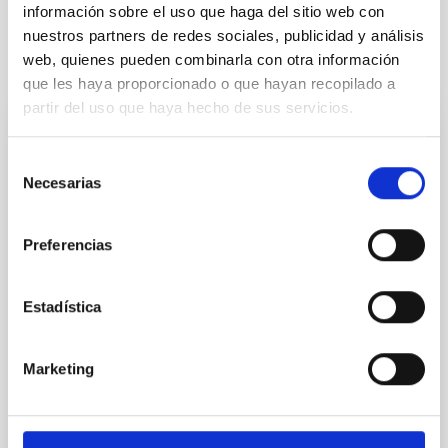
información sobre el uso que haga del sitio web con
nuestros partners de redes sociales, publicidad y análisis
web, quienes pueden combinarla con otra información
It may interest you
que les haya proporcionado o que hayan recopilado a
partir del uso que haya hecho de sus servicios.
INDEFINITE CONTRACT
Selección
Dos contratos - Ingeniería Especialidad
Necesarias
de
Mecánica- GTCAO.PS-2026-057
consentimiento
Se convoca proceso selectivo para formalizar un
Preferencias
contrato laboral de duración indefinida (Artículo 23bis
de la Ley 14/2011, de 1 de junio, de la Ciencia, la
Tecnología y la Innovación), fuera de convenio, por el
Estadística
sistema general de acceso libre y que tendrá, entre
otras, las siguientes funciones: Dentro del equipo de
Marketing
mecánica del proyecto sistema
Advertised on
07/17/2026
Application deadline
08/07/2026