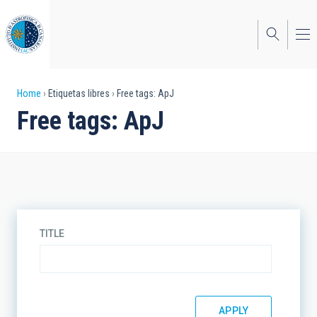
Skip
to
main
content
Breadcrumb
Home
Etiquetas libres
Free tags: ApJ
Free tags: ApJ
TITLE