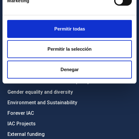
Marketing
List of personnel
Library
Permitir todas
General register
ABOUT THE IAC
Permitir la selección
Legislation
Denegar
Transparency
Code of ethics and anti-fraud policy
Gender equality and diversity
Environment and Sustainability
Forever IAC
IAC Projects
External funding