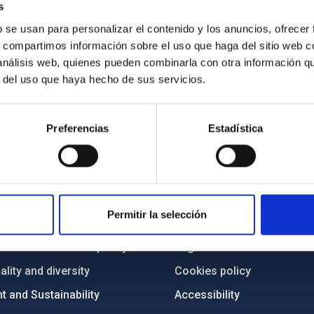
s
b se usan para personalizar el contenido y los anuncios, ofrecer
s, compartimos información sobre el uso que haga del sitio web 
 análisis web, quienes pueden combinarla con otra información q
r del uso que haya hecho de sus servicios.
Preferencias
Estadística
C
IAC PORTAL
Sitemap
Permitir la selección
ncy
Privacy policy
ics and anti-fraud policy
Legal notice
lity and diversity
Cookies policy
 and Sustainability
Accessibility