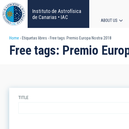
Skip
to
Instituto de Astrofísica
main
de Canarias • IAC
ABOUT US
content
Main
Breadcrumb
Home
Etiquetas libres
Free tags: Premio Europa Nostra 2018
navigat
Free tags: Premio Euro
TITLE