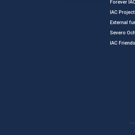
Forever IA
IAC Projec
External fu
Severo Oc
IAC Friend
PostFooter > Newsletter link