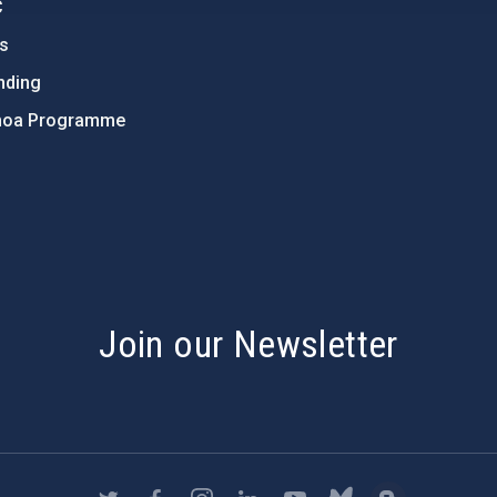
C
ts
nding
hoa Programme
s
Join our Newsletter