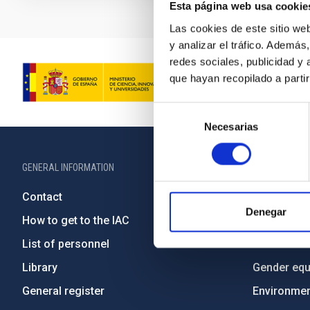
Esta página web usa cookie
Las cookies de este sitio we
y analizar el tráfico. Ademá
redes sociales, publicidad y
que hayan recopilado a parti
Selección
Necesarias
de
consentimiento
GENERAL INFORMATION
ABOUT THE IA
Contact
Legislation
Denegar
How to get to the IAC
Transpare
List of personnel
Code of eth
Library
Gender equa
General register
Environment