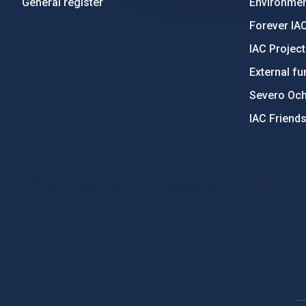
General register
Environment
Forever IA
IAC Projec
External fu
Severo Oc
IAC Friend
PostFooter > Newsletter link