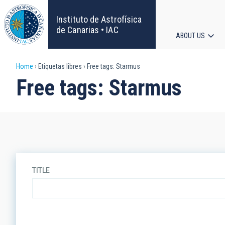
Skip
to
Instituto de Astrofísica
main
de Canarias • IAC
ABOUT US
content
Main
Breadcrumb
Home
Etiquetas libres
Free tags: Starmus
navigat
Free tags: Starmus
TITLE