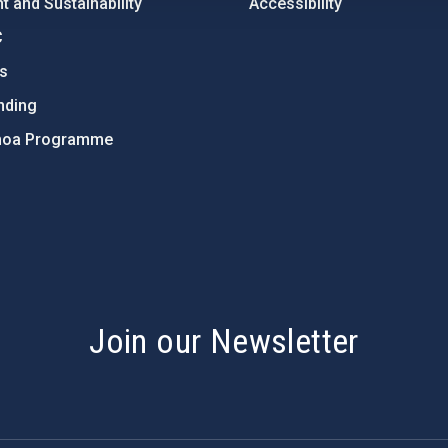
 and Sustainability
Accessibility
C
ts
nding
hoa Programme
s
Join our Newsletter