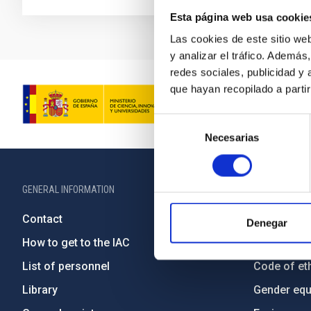
Esta página web usa cookie
Las cookies de este sitio we
y analizar el tráfico. Ademá
redes sociales, publicidad y
que hayan recopilado a parti
Selección
Necesarias
de
consentimiento
GENERAL INFORMATION
ABOUT THE IA
Contact
Legislation
Denegar
How to get to the IAC
Transpare
List of personnel
Code of eth
Library
Gender equa