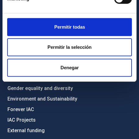
List of personnel
Library
Permitir todas
General register
ABOUT THE IAC
Permitir la selección
Legislation
Transparency
Denegar
Code of ethics and anti-fraud policy
Gender equality and diversity
Environment and Sustainability
Forever IAC
IAC Projects
External funding