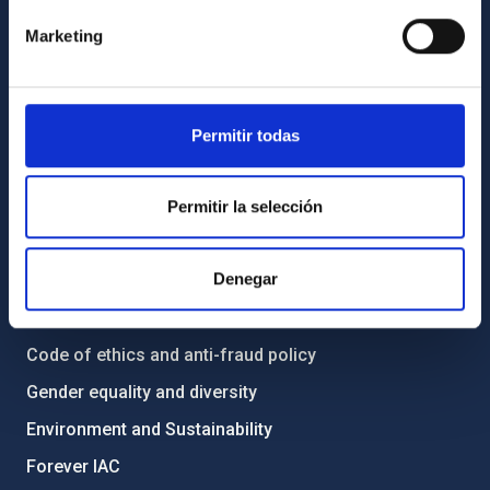
Contact
Marketing
How to get to the IAC
List of personnel
Permitir todas
Library
General register
Permitir la selección
ABOUT THE IAC
Denegar
Legislation
Transparency
Code of ethics and anti-fraud policy
Gender equality and diversity
Environment and Sustainability
Forever IAC