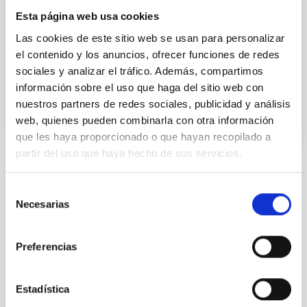
IACTEC Space
Esta página web usa cookies
Development of optical payloads for micro-satellites
Las cookies de este sitio web se usan para personalizar
for Earth observation from low orbits.
el contenido y los anuncios, ofrecer funciones de redes
sociales y analizar el tráfico. Además, compartimos
In progress
información sobre el uso que haga del sitio web con
nuestros partners de redes sociales, publicidad y análisis
web, quienes pueden combinarla con otra información
que les haya proporcionado o que hayan recopilado a
partir del uso que haya hecho de sus servicios.
TYPE
Selección
MEETING
Necesarias
de
consentimiento
Preferencias
Technology
Science and Technology
IACTEC
Space instrumentation
Microsatellite
Estadística