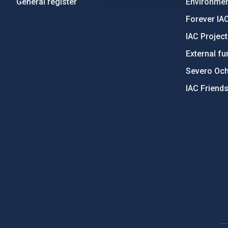
General register
Environment
Forever IA
IAC Projec
External fu
Severo Oc
IAC Friend
PostFooter > Newsletter link