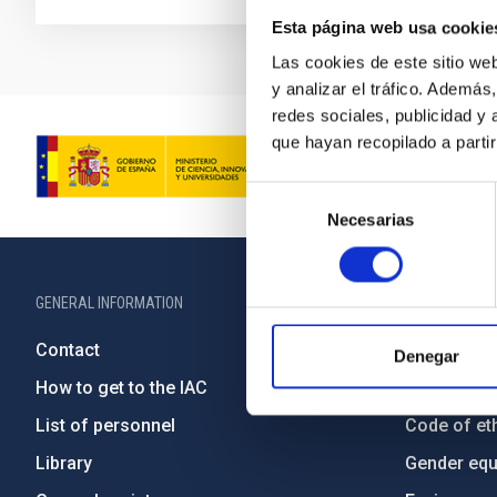
Esta página web usa cookie
Las cookies de este sitio we
y analizar el tráfico. Ademá
redes sociales, publicidad y
que hayan recopilado a parti
Selección
Necesarias
de
consentimiento
GENERAL INFORMATION
ABOUT THE IA
Contact
Legislation
Denegar
How to get to the IAC
Transpare
List of personnel
Code of eth
Library
Gender equa