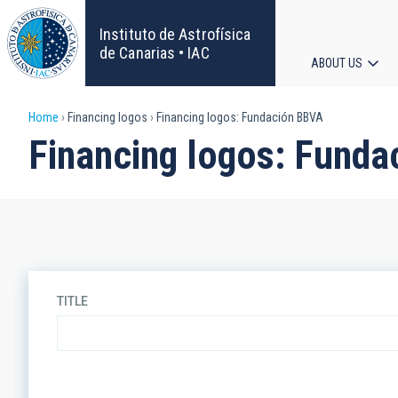
Skip
to
Instituto de Astrofísica
main
de Canarias • IAC
ABOUT US
content
Main
Breadcrumb
Home
Financing logos
Financing logos: Fundación BBVA
navigat
Financing logos: Fund
TITLE