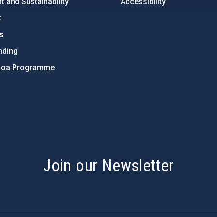
 and Sustainability
Accessibility
C
ts
nding
hoa Programme
s
Join our Newsletter