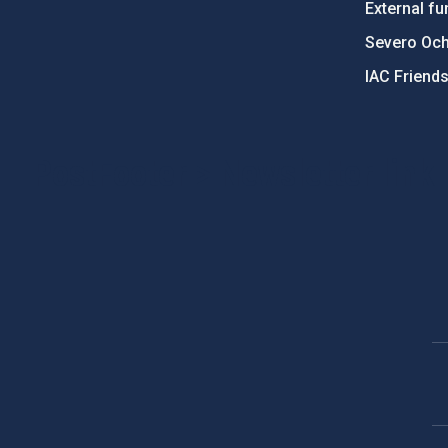
External fu
Severo Oc
IAC Friend
PostFooter > Newsletter link