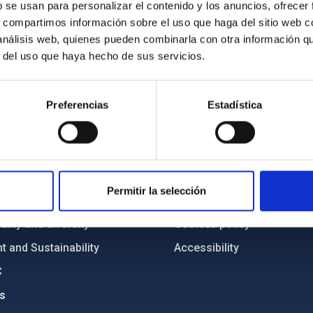
b se usan para personalizar el contenido y los anuncios, ofrecer
s, compartimos información sobre el uso que haga del sitio web 
 análisis web, quienes pueden combinarla con otra información q
r del uso que haya hecho de sus servicios.
Preferencias
Estadística
C
IAC PORTAL
Sitemap
ncy
Privacy policy
Permitir la selección
ics and anti-fraud policy
Legal notice
lity and diversity
Cookies policy
 and Sustainability
Accessibility
C
ts