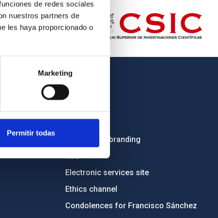
 funciones de redes sociales
con nuestros partners de
ue les haya proporcionado o
Marketing
OTHER LINKS
Employment
Tenders
Permitir todas
Institutional branding
RSS
Electronic services site
Ethics channel
Condolences for Francisco Sánchez