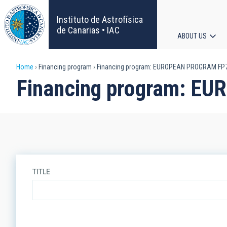
Skip
to
Instituto de Astrofísica
main
de Canarias • IAC
ABOUT US
content
Main
Breadcrumb
Home
Financing program
Financing program: EUROPEAN PROGRAM FP
navigat
Financing program: 
TITLE