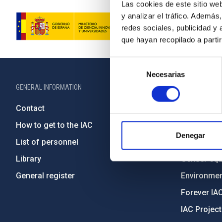
Las cookies de este sitio we
y analizar el tráfico. Ademá
redes sociales, publicidad y
que hayan recopilado a parti
Selección
Necesarias
de
consentimiento
GENERAL INFORMATION
ABOUT THE IA
Contact
Legislation
How to get to the IAC
Transpare
Denegar
List of personnel
Code of eth
Library
Gender equa
General register
Environment
Forever IA
IAC Projec