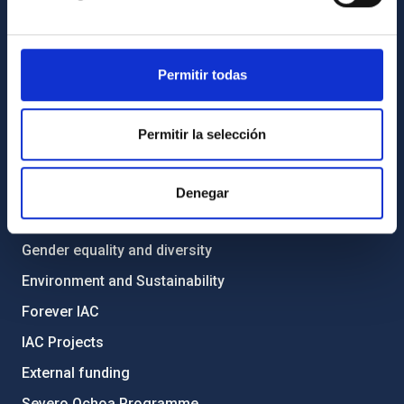
List of personnel
Library
General register
Permitir todas
ABOUT THE IAC
Permitir la selección
Legislation
Transparency
Denegar
Code of ethics and anti-fraud policy
Gender equality and diversity
Environment and Sustainability
Forever IAC
IAC Projects
External funding
Severo Ochoa Programme