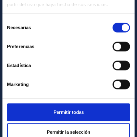
partir del uso que haya hecho de sus servicios.
GENERAL INFORMATION
Contact
Selección
Necesarias
de
How to get to the IAC
consentimiento
List of personnel
Preferencias
Library
General register
Estadística
ABOUT THE IAC
Marketing
Legislation
Transparency
Code of ethics and anti-fraud policy
Permitir todas
Gender equality and diversity
Environment and Sustainability
Permitir la selección