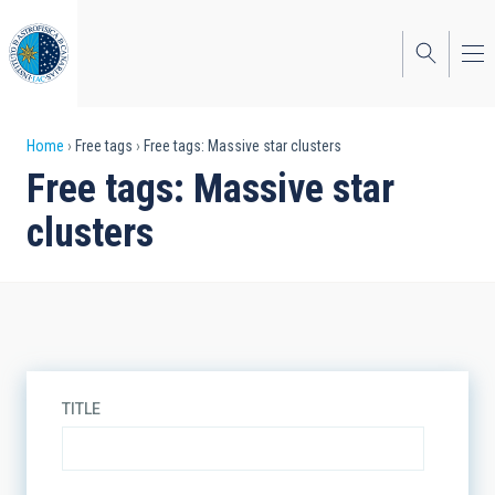
Skip
to
main
content
Breadcrumb
Home
Free tags
Free tags: Massive star clusters
Free tags: Massive star
clusters
TITLE