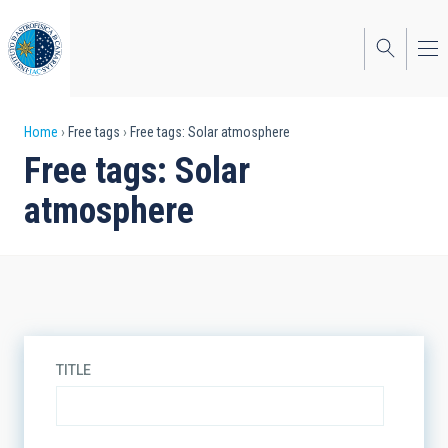
Skip
to
main
content
Breadcrumb
Home
Free tags
Free tags: Solar atmosphere
Free tags: Solar
atmosphere
TITLE