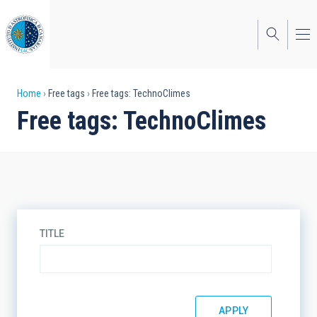
Skip
to
main
content
Breadcrumb
Home
Free tags
Free tags: TechnoClimes
Free tags: TechnoClimes
TITLE