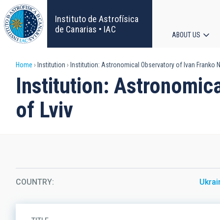
Skip
to
Instituto de Astrofísica
main
de Canarias • IAC
ABOUT US
content
Main
Breadcrumb
Home
Institution
Institution: Astronomical Observatory of Ivan Franko Nt
navigat
Institution: Astronomic
of Lviv
COUNTRY
Ukrai