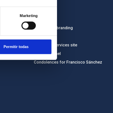
OTHER LINKS
Employment
Marketing
Tenders
Institutional branding
RSS
Electronic services site
Permitir todas
Ethics channel
Condolences for Francisco Sánchez