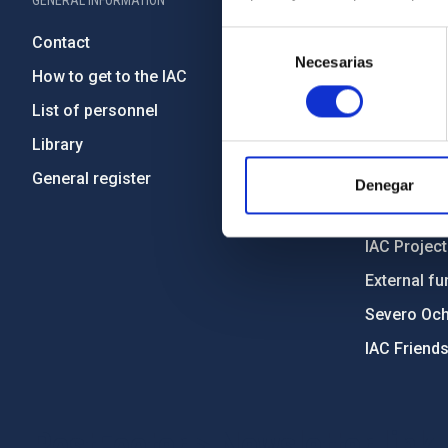
GENERAL INFORMATION
ABOUT THE IA
Selección
Contact
Legislation
Necesarias
de
How to get to the IAC
Transpare
consentimiento
List of personnel
Code of eth
Library
Gender equa
General register
Environment
Denegar
Forever IA
IAC Projec
External fu
Severo Oc
IAC Friend
PostFooter > Newsletter link