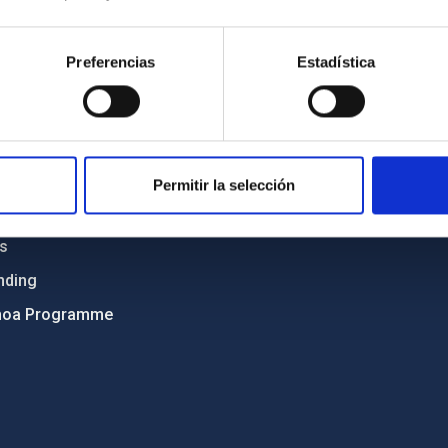
C
IAC PORTAL
Sitemap
Preferencias
Estadística
ncy
Privacy policy
ics and anti-fraud policy
Legal notice
lity and diversity
Cookies policy
 and Sustainability
Accessibility
Permitir la selección
C
ts
nding
hoa Programme
s