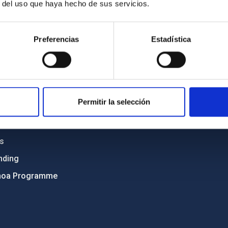
r del uso que haya hecho de sus servicios.
C
IAC PORTAL
Sitemap
Preferencias
Estadística
ncy
Privacy policy
ics and anti-fraud policy
Legal notice
lity and diversity
Cookies policy
Permitir la selección
 and Sustainability
Accessibility
C
ts
nding
hoa Programme
s