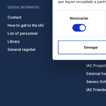
que hayan recopilado a parti
GENERAL INFORMATION
ABOUT THE IA
Selección
Contact
Legislation
Necesarias
de
consentimiento
How to get to the IAC
Transpare
List of personnel
Code of eth
Library
Gender equa
Denegar
General register
Environment
Forever IA
IAC Projec
External fu
Severo Oc
IAC Friend