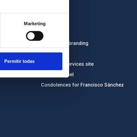
OTHER LINKS
Employment
Marketing
Tenders
Institutional branding
RSS
Permitir todas
Electronic services site
Ethics channel
Condolences for Francisco Sánchez