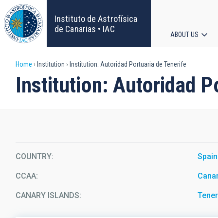
Skip
to
Instituto de Astrofísica
main
de Canarias • IAC
ABOUT US
content
Main
Breadcrumb
Home
Institution
Institution: Autoridad Portuaria de Tenerife
navigat
Institution: Autoridad P
COUNTRY
Spain
CCAA
Canar
CANARY ISLANDS
Tener