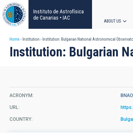
Skip
to
Instituto de Astrofísica
main
de Canarias • IAC
ABOUT US
content
Main
Breadcrumb
Home
Institution
Institution: Bulgarian National Astronomical Observat
navigat
Institution: Bulgarian 
ACRONYM
BNA
URL
https
COUNTRY
Bulga