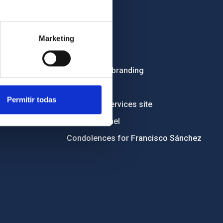
OTHER LINKS
Employment
Marketing
Tenders
Institutional branding
RSS
Permitir todas
Electronic services site
Ethics channel
Condolences for Francisco Sánchez