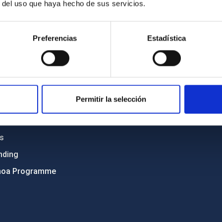
r del uso que haya hecho de sus servicios.
C
IAC PORTAL
Sitemap
Preferencias
Estadística
ncy
Privacy policy
ics and anti-fraud policy
Legal notice
lity and diversity
Cookies policy
Permitir la selección
 and Sustainability
Accessibility
C
ts
nding
hoa Programme
s