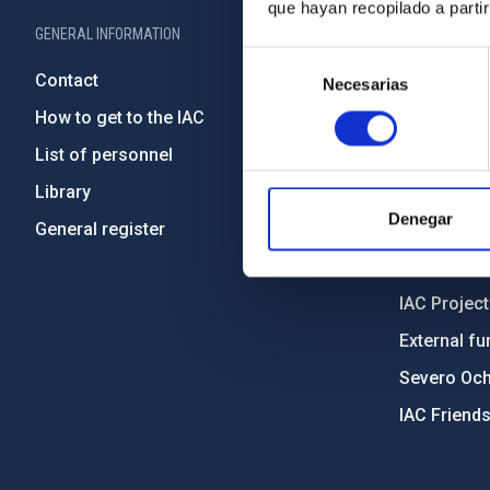
que hayan recopilado a parti
GENERAL INFORMATION
ABOUT THE IA
Selección
Contact
Legislation
Necesarias
de
consentimiento
How to get to the IAC
Transpare
List of personnel
Code of eth
Library
Gender equa
Denegar
General register
Environment
Forever IA
IAC Projec
External fu
Severo Oc
IAC Friend