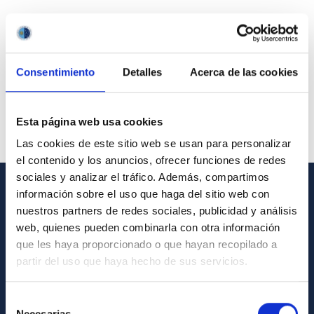
Consentimiento
Detalles
Acerca de las cookies
Esta página web usa cookies
Las cookies de este sitio web se usan para personalizar
el contenido y los anuncios, ofrecer funciones de redes
sociales y analizar el tráfico. Además, compartimos
información sobre el uso que haga del sitio web con
GENERAL INFORMATION
nuestros partners de redes sociales, publicidad y análisis
web, quienes pueden combinarla con otra información
Contact
que les haya proporcionado o que hayan recopilado a
How to get to the IAC
partir del uso que haya hecho de sus servicios.
List of personnel
Selección
Library
Necesarias