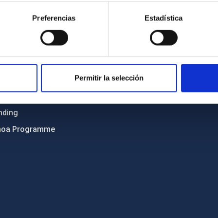
ncy
Privacy policy
Preferencias
Estadística
ics and anti-fraud policy
Legal notice
lity and diversity
Cookies policy
 and Sustainability
Accessibility
Permitir la selección
C
ts
nding
hoa Programme
s