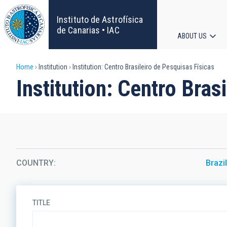
Skip
to
Instituto de Astrofísica
main
de Canarias • IAC
ABOUT US
content
Main
Breadcrumb
Home
Institution
Institution: Centro Brasileiro de Pesquisas Físicas
navigat
Institution: Centro Bras
COUNTRY
Brazi
TITLE