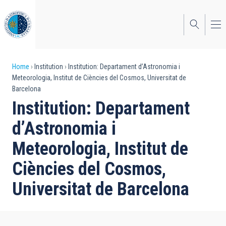
Skip
to
main
content
Breadcrumb
Home
Institution
Institution: Departament d’Astronomia i
Meteorologia, Institut de Ciències del Cosmos, Universitat de
Barcelona
Institution: Departament
d’Astronomia i
Meteorologia, Institut de
Ciències del Cosmos,
Universitat de Barcelona