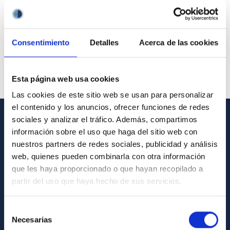
Consentimiento
Detalles
Acerca de las cookies
Esta página web usa cookies
Las cookies de este sitio web se usan para personalizar
el contenido y los anuncios, ofrecer funciones de redes
sociales y analizar el tráfico. Además, compartimos
GENERAL INFORMATION
información sobre el uso que haga del sitio web con
nuestros partners de redes sociales, publicidad y análisis
Contact
web, quienes pueden combinarla con otra información
How to get to the IAC
que les haya proporcionado o que hayan recopilado a
partir del uso que haya hecho de sus servicios.
List of personnel
Library
Selección
Necesarias
General register
de