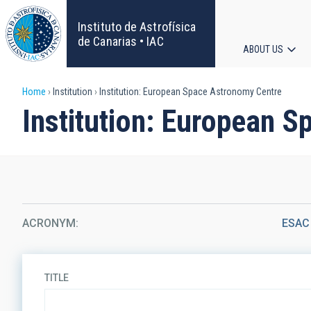
Skip
to
Instituto de Astrofísica
main
de Canarias • IAC
ABOUT US
content
Main
Breadcrumb
Home
Institution
Institution: European Space Astronomy Centre
navigat
Institution: European 
ACRONYM
ESAC
TITLE