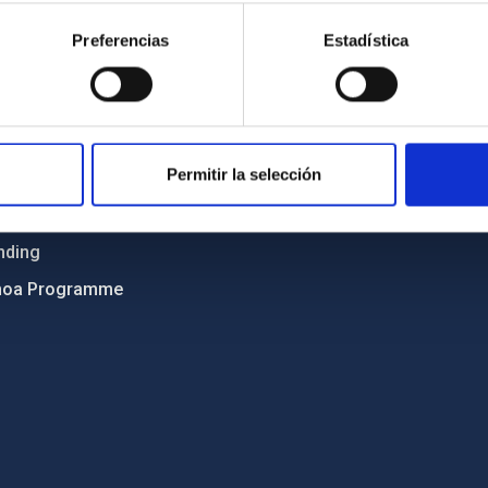
ncy
Privacy policy
Preferencias
Estadística
ics and anti-fraud policy
Legal notice
lity and diversity
Cookies policy
 and Sustainability
Accessibility
Permitir la selección
C
ts
nding
hoa Programme
s