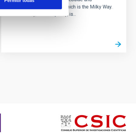
Permitir todas
interstellar dust among which is the Milky Way.
Our Galaxy, the Milky Way, is...