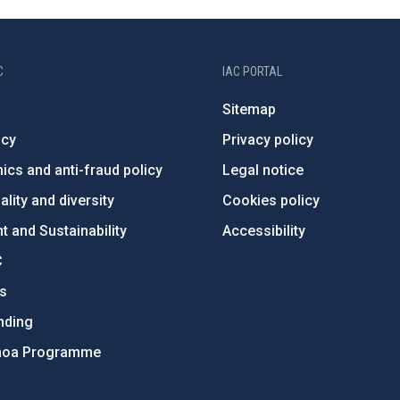
C
IAC PORTAL
Sitemap
ncy
Privacy policy
ics and anti-fraud policy
Legal notice
lity and diversity
Cookies policy
 and Sustainability
Accessibility
C
ts
nding
hoa Programme
s