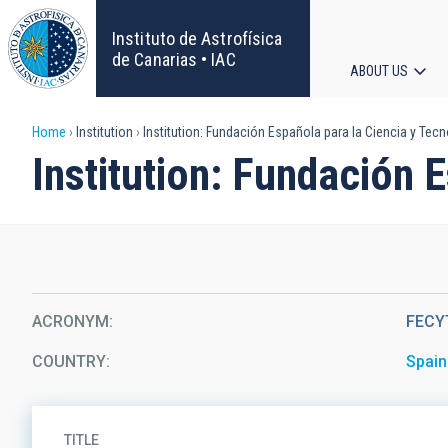
Skip
to
Instituto de Astrofísica
main
de Canarias • IAC
ABOUT US
content
Main
Breadcrumb
Home
Institution
Institution: Fundación Española para la Ciencia y Tecn
navigat
Institution: Fundación 
ACRONYM
FECY
COUNTRY
Spain
TITLE