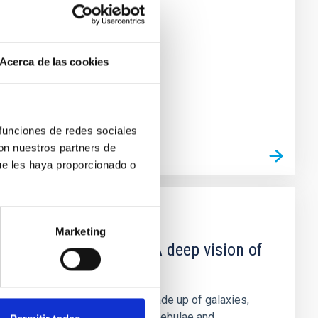
Acerca de las cookies
 funciones de redes sociales
con nuestros partners de
ue les haya proporcionado o
GRANT
Marketing
GALACTICA-SUR. A deep vision of
the Milky Way
The visible universe is made up of galaxies,
huge groupings of stars, nebulae and