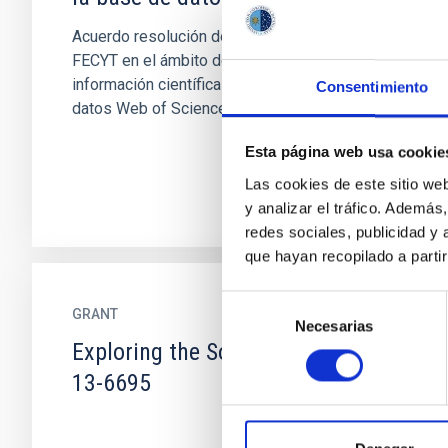
Acuerdo resolución de contrato entre el IAC y la
FECYT en el ámbito de la gestión de la
información científica referida a la base de
Consentimiento
datos Web of Science
Esta página web usa cookie
Las cookies de este sitio we
y analizar el tráfico. Ademá
redes sociales, publicidad y
que hayan recopilado a parti
Selección
GRANT
Necesarias
de
Exploring the Solar System FCT-
consentimiento
13-6695