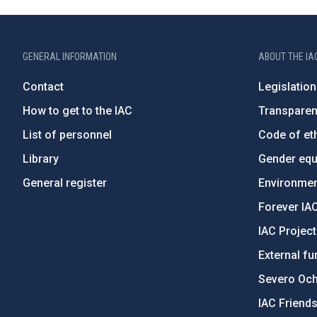
GENERAL INFORMATION
ABOUT THE IA
Contact
Legislation
How to get to the IAC
Transpare
List of personnel
Code of eth
Library
Gender equa
General register
Environment
Forever IA
IAC Projec
External fu
Severo Oc
IAC Friend