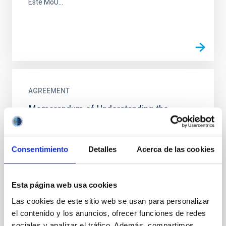
Este MoU...
AGREEMENT
Memorandum of Understanding the
Fundacion Galileo Galilei-INAF and the
Instituto de Astrofísica de Canarias on the
housing works for the Strip Telescope at
Consentimiento
Detalles
Acerca de las cookies
the Teide Observatory
The purpose of the MOU is set the collaborative
Esta página web usa cookies
framework of FGG-INAF and the IAC for the
installation of the STRIP telescope at the Teide
Las cookies de este sitio web se usan para personalizar
Observatory
el contenido y los anuncios, ofrecer funciones de redes
sociales y analizar el tráfico. Además, compartimos