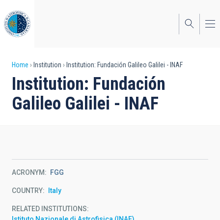
Skip
to
main
content
Breadcrumb
Home
Institution
Institution: Fundación Galileo Galilei - INAF
Institution: Fundación
Galileo Galilei - INAF
ACRONYM
FGG
COUNTRY
Italy
RELATED INSTITUTIONS
Istituto Nazionale di Astrofisica (INAF)