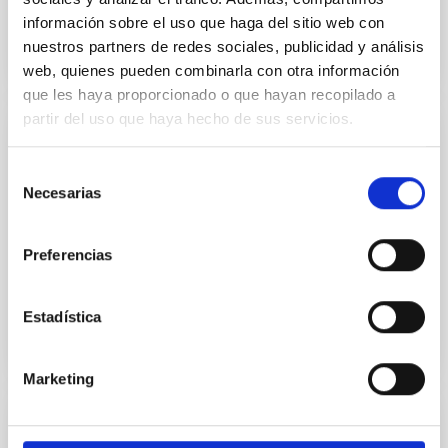
información sobre el uso que haga del sitio web con
nuestros partners de redes sociales, publicidad y análisis
web, quienes pueden combinarla con otra información
que les haya proporcionado o que hayan recopilado a
partir del uso que haya hecho de sus servicios.
CONFERENCE
Selección
RRLyr and Cepheid stars 2022 Conference
Necesarias
de
The purpose of the series is to bring together the
consentimiento
specialists of stellar pulsations in the classical
Preferencias
instability strip (i.e., variables like δ Scuti, SX Phe...
Estadística
Marketing
INSTALLATION