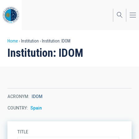
Skip
to
main
content
Breadcrumb
Home
Institution
Institution: IDOM
Institution: IDOM
ACRONYM
IDOM
COUNTRY
Spain
TITLE