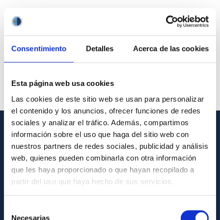
Consentimiento
Detalles
Acerca de las cookies
Esta página web usa cookies
Las cookies de este sitio web se usan para personalizar
el contenido y los anuncios, ofrecer funciones de redes
sociales y analizar el tráfico. Además, compartimos
información sobre el uso que haga del sitio web con
GENERAL INFORMATION
nuestros partners de redes sociales, publicidad y análisis
web, quienes pueden combinarla con otra información
Contact
que les haya proporcionado o que hayan recopilado a
How to get to the IAC
partir del uso que haya hecho de sus servicios.
List of personnel
Selección
Library
Necesarias
de