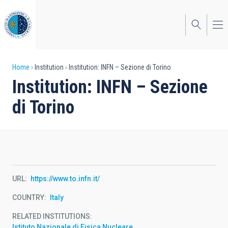
Skip
to
main
content
Breadcrumb
Home
Institution
Institution: INFN – Sezione di Torino
Institution: INFN – Sezione
di Torino
URL
https://www.to.infn.it/
COUNTRY
Italy
RELATED INSTITUTIONS
Istituto Nazionale di Fisica Nucleare