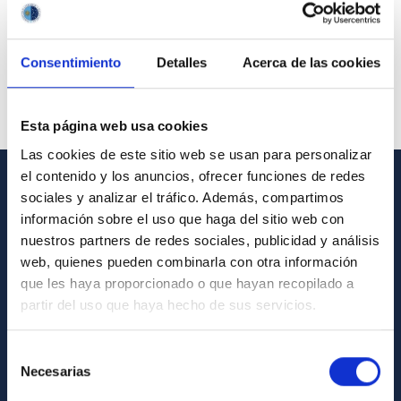
Consentimiento
Detalles
Acerca de las cookies
Esta página web usa cookies
Las cookies de este sitio web se usan para personalizar
el contenido y los anuncios, ofrecer funciones de redes
sociales y analizar el tráfico. Además, compartimos
GENERAL INFORMATION
información sobre el uso que haga del sitio web con
Contact
nuestros partners de redes sociales, publicidad y análisis
web, quienes pueden combinarla con otra información
How to get to the IAC
que les haya proporcionado o que hayan recopilado a
List of personnel
partir del uso que haya hecho de sus servicios.
Library
Selección
General register
Necesarias
de
consentimiento