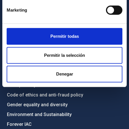
Contact
Marketing
How to get to the IAC
List of personnel
Permitir todas
Library
General register
Permitir la selección
ABOUT THE IAC
Denegar
Legislation
Transparency
Code of ethics and anti-fraud policy
Gender equality and diversity
Environment and Sustainability
Forever IAC