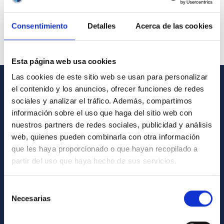
Consentimiento
Detalles
Acerca de las cookies
Esta página web usa cookies
Las cookies de este sitio web se usan para personalizar
el contenido y los anuncios, ofrecer funciones de redes
GENERAL INFORMATION
sociales y analizar el tráfico. Además, compartimos
información sobre el uso que haga del sitio web con
Contact
nuestros partners de redes sociales, publicidad y análisis
How to get to the IAC
web, quienes pueden combinarla con otra información
que les haya proporcionado o que hayan recopilado a
List of personnel
partir del uso que haya hecho de sus servicios.
Library
General register
Selección
Necesarias
de
ABOUT THE IAC
consentimiento