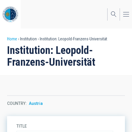
Skip
to
main
content
Breadcrumb
Home
Institution
Institution: Leopold-Franzens-Universität
Institution: Leopold-
Franzens-Universität
COUNTRY
Austria
TITLE