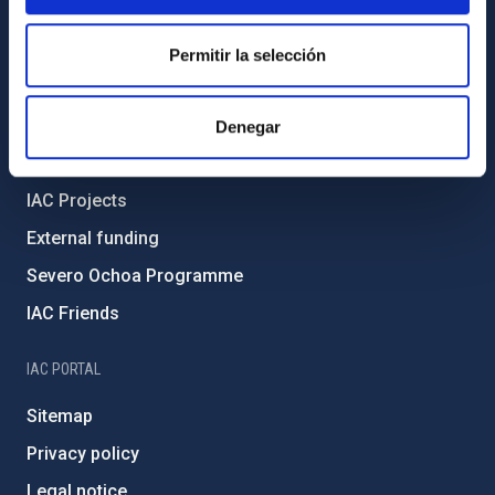
Transparency
Code of ethics and anti-fraud policy
Permitir la selección
Gender equality and diversity
Environment and Sustainability
Denegar
Forever IAC
IAC Projects
External funding
Severo Ochoa Programme
IAC Friends
IAC PORTAL
Sitemap
Privacy policy
Legal notice