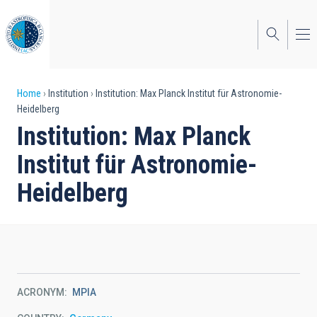
Skip
to
main
content
Breadcrumb
Home
Institution
Institution: Max Planck Institut für Astronomie-
Heidelberg
Institution: Max Planck
Institut für Astronomie-
Heidelberg
ACRONYM
MPIA