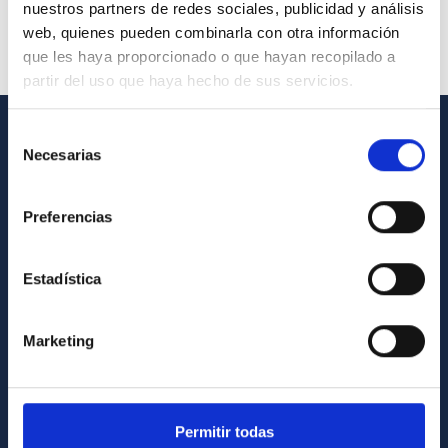
nuestros partners de redes sociales, publicidad y análisis
web, quienes pueden combinarla con otra información
que les haya proporcionado o que hayan recopilado a
partir del uso que haya hecho de sus servicios.
Selección
GENERAL INFORMATION
Necesarias
de
consentimiento
Contact
Preferencias
How to get to the IAC
List of personnel
Estadística
Library
General register
Marketing
ABOUT THE IAC
Legislation
Permitir todas