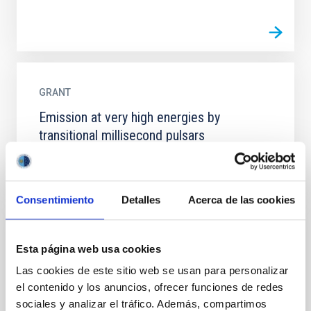
GRANT
Emission at very high energies by
transitional millisecond pulsars
Consentimiento
Detalles
Acerca de las cookies
GRANT
Esta página web usa cookies
Interpretation of Galaxy Clusters through
Las cookies de este sitio web se usan para personalizar
simulations. Sabbatical leave at NAOJ
el contenido y los anuncios, ofrecer funciones de redes
(Japan)
sociales y analizar el tráfico. Además, compartimos