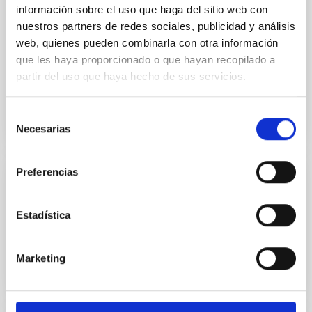
información sobre el uso que haga del sitio web con
Use of the Illustris-TNG cosmological simulation to
nuestros partners de redes sociales, publicidad y análisis
explore the mechanisms responsible for the gas
web, quienes pueden combinarla con otra información
depletion and star formation quenching in the
que les haya proporcionado o que hayan recopilado a
cluster...
partir del uso que haya hecho de sus servicios.
Selección
Necesarias
de
consentimiento
Preferencias
GRANT
Morphology and star formation in nearby
Estadística
galaxy clusters
Marketing