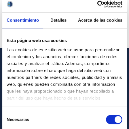
Consentimiento
Detalles
Acerca de las cookies
Esta página web usa cookies
Las cookies de este sitio web se usan para personalizar
el contenido y los anuncios, ofrecer funciones de redes
sociales y analizar el tráfico. Además, compartimos
GENERAL INFORMATION
información sobre el uso que haga del sitio web con
Contact
nuestros partners de redes sociales, publicidad y análisis
web, quienes pueden combinarla con otra información
How to get to the IAC
que les haya proporcionado o que hayan recopilado a
List of personnel
partir del uso que haya hecho de sus servicios.
Library
Selección
General register
Necesarias
de
consentimiento