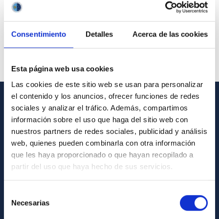
Consentimiento
Detalles
Acerca de las cookies
Esta página web usa cookies
Las cookies de este sitio web se usan para personalizar
el contenido y los anuncios, ofrecer funciones de redes
sociales y analizar el tráfico. Además, compartimos
GENERAL INFORMATION
información sobre el uso que haga del sitio web con
Contact
nuestros partners de redes sociales, publicidad y análisis
web, quienes pueden combinarla con otra información
How to get to the IAC
que les haya proporcionado o que hayan recopilado a
List of personnel
partir del uso que haya hecho de sus servicios.
Library
Selección
General register
Necesarias
de
consentimiento