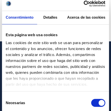
Consentimiento
Detalles
Acerca de las cookies
Esta página web usa cookies
Las cookies de este sitio web se usan para personalizar
el contenido y los anuncios, ofrecer funciones de redes
sociales y analizar el tráfico. Además, compartimos
GENERAL INFORMATION
información sobre el uso que haga del sitio web con
Contact
nuestros partners de redes sociales, publicidad y análisis
web, quienes pueden combinarla con otra información
How to get to the IAC
que les haya proporcionado o que hayan recopilado a
List of personnel
partir del uso que haya hecho de sus servicios.
Library
Selección
General register
Necesarias
de
consentimiento