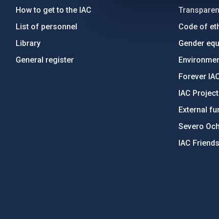
How to get to the IAC
Transpare
List of personnel
Code of eth
Library
Gender equa
General register
Environment
Forever IA
IAC Projec
External fu
Severo Oc
IAC Friend
PostFooter > Newsletter link