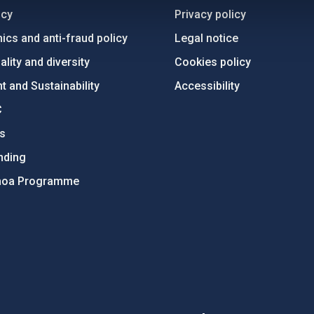
ncy
Privacy policy
ics and anti-fraud policy
Legal notice
lity and diversity
Cookies policy
 and Sustainability
Accessibility
C
ts
nding
hoa Programme
s