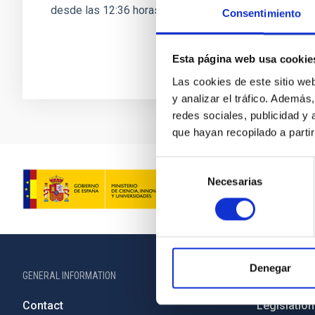
desde las 12:36 horas hasta las...
Consentimiento
Esta página web usa cookie
Las cookies de este sitio we
y analizar el tráfico. Ademá
redes sociales, publicidad y
que hayan recopilado a parti
Selección
Necesarias
de
consentimiento
Denegar
GENERAL INFORMATION
ABOUT THE IA
Contact
Legislation