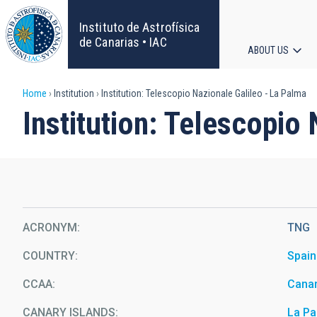
Skip
to
Instituto de Astrofísica
main
de Canarias • IAC
ABOUT US
content
Main
Breadcrumb
Home
Institution
Institution: Telescopio Nazionale Galileo - La Palma
navigat
Institution: Telescopio
ACRONYM
TNG
COUNTRY
Spain
CCAA
Canar
CANARY ISLANDS
La P