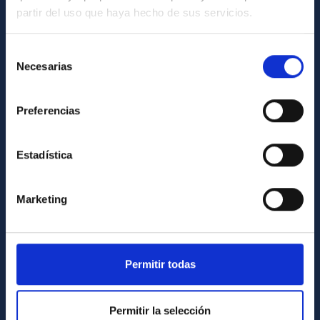
partir del uso que haya hecho de sus servicios.
GENERAL INFORMATION
Contact
Selección
Necesarias
de
How to get to the IAC
consentimiento
List of personnel
Preferencias
Library
General register
Estadística
ABOUT THE IAC
Marketing
Legislation
Transparency
Code of ethics and anti-fraud policy
Permitir todas
Gender equality and diversity
Permitir la selección
Environment and Sustainability